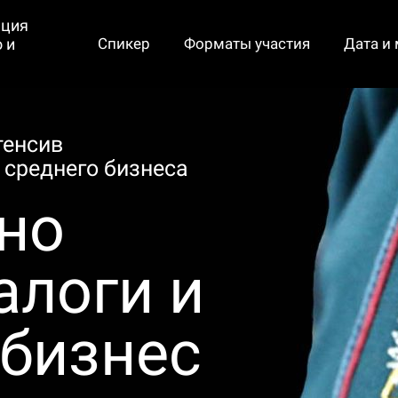
ация
 и
Спикер
Форматы участия
Дата и
тенсив
 среднего бизнеса
но
алоги и
 бизнес