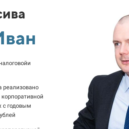
сива
Иван
налоговойи
а реализовано
и корпоративной
х с годовым
рублей