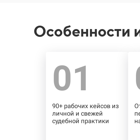
Особенности 
01
90+ рабочих кейсов из
О
личной и свежей
п
судебной практики
н