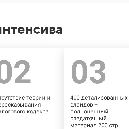
интенсива
02
03
тсутствие теории и
400 детализованных
ересказывания
слайдов +
алогового кодекса
полноценный
раздаточный
материал 200 стр.