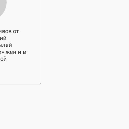
вов от
вий
телей
» жен и в
ной