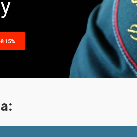
ду
ой 15%
а: