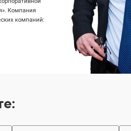
 корпоративной
я». Компания
еских компаний:
те: