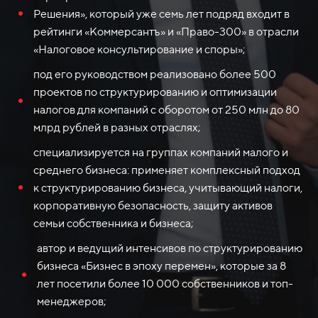
Решения», который уже семь лет подряд входит в
рейтинги «Коммерсантъ» и «Право-300» в отрасли
«Налоговое консультирование и споры»;
под его руководством реализовано более 500
проектов по структурированию и оптимизации
налогов для компаний с оборотом от 250 млн до 80
млрд рублей в разных отраслях;
специализируется на группах компаний малого и
среднего бизнеса: применяет комплексный подход
к структурированию бизнеса, учитывающий налоги,
корпоративную безопасность, защиту активов
семьи собственника и бизнеса;
автор и ведущий интенсивов по структурированию
бизнеса «Бизнес в эпоху перемен», которые за 8
лет посетили более 10 000 собственников и топ-
менеджеров;