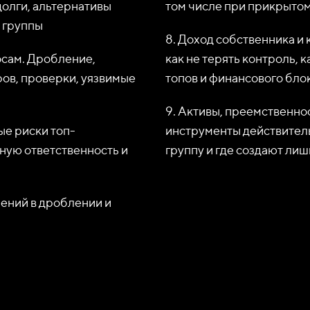
долги, альтернативы
том числе при прикрытом
и группы
8. Доход собственника и 
осам. Дробление,
как не терять контроль, 
ов, проверки, уязвимые
топов и финансового бло
9. Активы, преемственнос
ые риски топ-
инструменты действитель
ную ответственность и
группу и где создают ли
нений в дроблении и