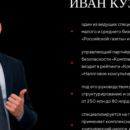
ИВАН КУ
один из ведущих спец
малого и среднего би
«Российской газеты» и
управляющий партнёр
безопасности «Компла
входит в рейтинги «К
«Налоговое консульти
под его руководством
структурированию и о
от 250 млн до 80 млрд
специализируется на г
применяет комплексны
учитывающий налоги, 