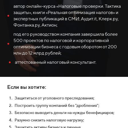
автор онлайн-курса «Налоговые проверки. Тактика
защиты», книги «Реальная оптимизация налогов» и
экспертных публикаций в СМИ: Аудит.it, Клерк.ру,
Фонтанка.ру, Актион;
под его руководством компания завершила более
500 проектов по налоговой и корпоративной
оптимизации бизнеса с годовым оборотом от 200
млн до 12 млрд рублей;
аттестованный налоговый консультант.
Если вы хотите:
Защититься от уголовного преследования;
Построить группу компаний без "дробления";
Безопасно выводить деньги на нужды бенефициаров;
Разумно снизить налоговую нагрузку;
Защитить активы бизнеса и личные.