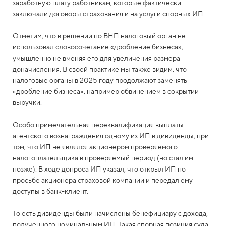
заработную плату работникам, которые фактически
заключали договоры страхования и на услуги спорных ИП.
Отметим, что в решении по ВНП налоговый орган не
использовал словосочетание «дробление бизнеса»,
умышленно не вменяя его для увеличения размера
доначисления. В своей практике мы также видим, что
налоговые органы в 2025 году продолжают заменять
«дробление бизнеса», например обвинением в сокрытии
выручки.
Особо примечательная переквалификация выплаты
агентского вознаграждения одному из ИП в дивиденды, при
том, что ИП не являлся акционером проверяемого
налогоплательщика в проверяемый период (но стал им
позже). В ходе допроса ИП указал, что открыл ИП по
просьбе акционера страховой компании и передал ему
доступы в банк-клиент.
То есть дивиденды были начислены бенефициару с дохода,
полученного номинальным ИП. Такая спорная позиция суда