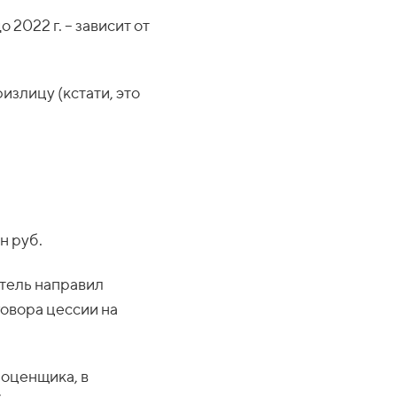
 2022 г. – зависит от
излицу (кстати, это
н руб.
атель направил
говора цессии на
 оценщика, в