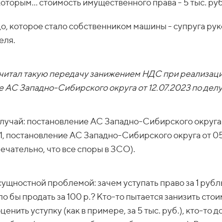
которым… стоимость имущественного права - 5 тыс. руб
о, которое стало собственником машины - супруга ру
еля.
считал такую передачу занижением НДС при реализац
е АС Западно-Сибирского округа от 12.07.2023 по дел
случай: постановление АС Западно-Сибирского округа 
, постановление АС Западно-Сибирского округа от 0
ечательно, что все споры в ЗСО).
ущностной проблемой: зачем уступать право за 1 рубл
 бы продать за 100 р.? Кто-то пытается занизить сто
енить уступку (как в примере, за 5 тыс. руб.), кто-то до