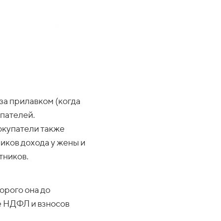
за прилавком (когда
упателей.
Покупатели также
иков дохода у жены и
тников.
торого она до
е НДФЛ и взносов