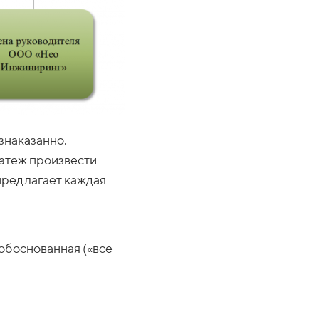
знаказанно.
латеж произвести
предлагает каждая
еобоснованная («все