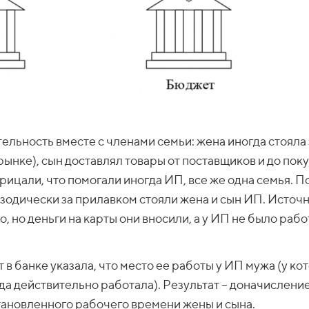
льность вместе с членами семьи: жена иногда стояла 
рынке), сын доставлял товары от поставщиков и до пок
рицали, что помогали иногда ИП, все же одна семья. 
зодически за прилавком стояли жена и сын ИП. Источн
о, но деньги на карты они вносили, а у ИП не было рабо
 в банке указала, что место ее работы у ИП мужа (у ко
а действительно работала). Результат – доначислени
тановленного рабочего времени жены и сына.