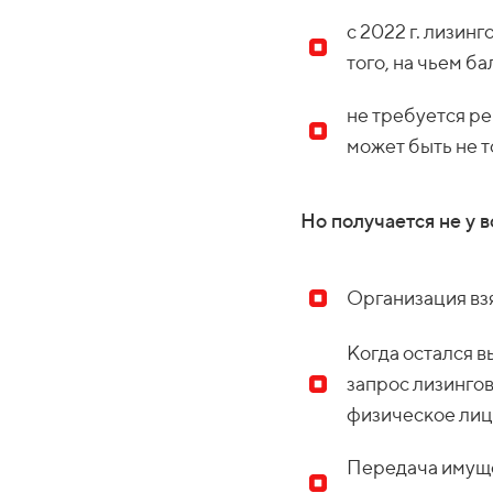
с 2022 г. лизин
того, на чьем б
не требуется ре
может быть не т
Но получается не у в
Организация взя
Когда остался в
запрос лизингов
физическое лиц
Передача имуще