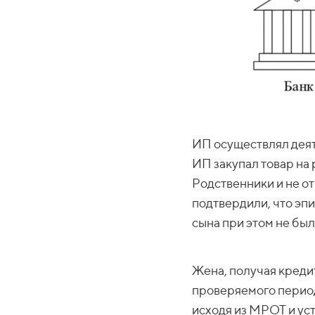
ИП осуществлял деяте
ИП закупал товар на 
Родственники и не от
подтвердили, что эпи
сына при этом не был
Жена, получая кредит
проверяемого период
исходя из МРОТ и ус