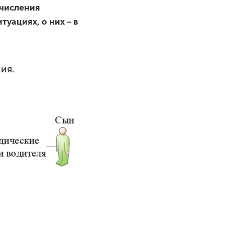
ачисления
туациях, о них – в
ия.