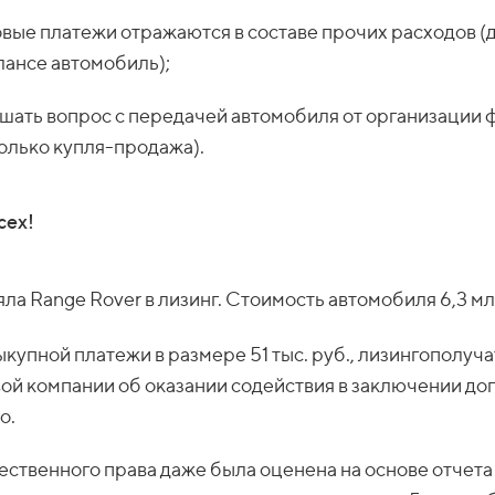
говые платежи отражаются в составе прочих расходов (до
алансе автомобиль);
шать вопрос с передачей автомобиля от организации ф
олько купля-продажа).
сех!
ла Range Rover в лизинг. Стоимость автомобиля 6,3 мл
ыкупной платежи в размере 51 тыс. руб., лизингополуч
ой компании об оказании содействия в заключении до
о.
ственного права даже была оценена на основе отчета