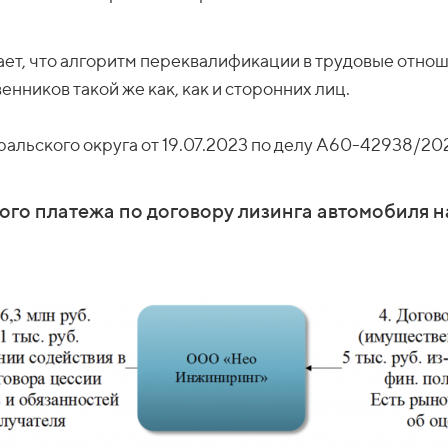
ает, что алгоритм переквалификации в трудовые отн
ников такой же как, как и сторонних лиц.
альского округа от 19.07.2023 по делу А60-42938/20
ого платежа по договору лизинга автомобиля 