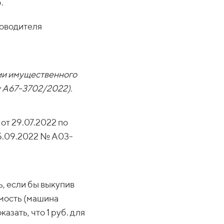
.
ководителя
ии имущественного
у А67-3702/2022).
от 29.07.2022 по
5.09.2022 № А03-
ь, если бы выкупив
имость (машина
казать, что 1 руб. для