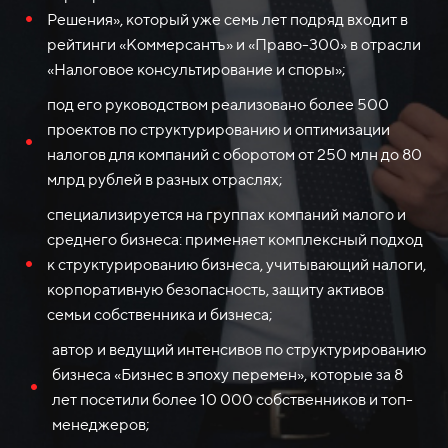
Решения», который уже семь лет подряд входит в
рейтинги «Коммерсантъ» и «Право-300» в отрасли
«Налоговое консультирование и споры»;
под его руководством реализовано более 500
проектов по структурированию и оптимизации
налогов для компаний с оборотом от 250 млн до 80
млрд рублей в разных отраслях;
специализируется на группах компаний малого и
среднего бизнеса: применяет комплексный подход
к структурированию бизнеса, учитывающий налоги,
корпоративную безопасность, защиту активов
семьи собственника и бизнеса;
автор и ведущий интенсивов по структурированию
бизнеса «Бизнес в эпоху перемен», которые за 8
лет посетили более 10 000 собственников и топ-
менеджеров;